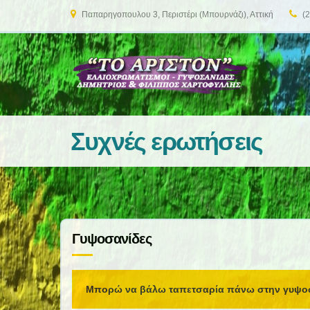
Παπαρηγοπουλου 3, Περιστέρι (Μπουρνάζι), Αττική
(2
Συχνές ερωτήσεις
Γυψοσανίδες
Μπορώ να βάλω ταπετσαρία πάνω στην γυψο