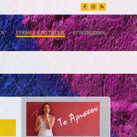
ΓΑ
ΣΥΧΝΈΣ ΕΡΩΤΉΣΕΙΣ
ΕΠΙΚΟΙΝΩΝΊΑ