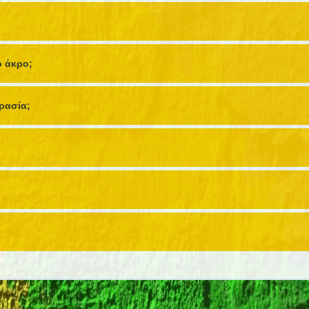
ο άκρο;
ρασία;