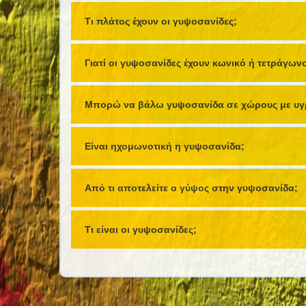
Τι πλάτος έχουν οι γυψοσανίδες;
Γιατί οι γυψοσανίδες έχουν κωνικό ή τετράγων
Μπορώ να βάλω γυψοσανίδα σε χώρους με υγ
Είναι ηχομωνοτική η γυψοσανίδα;
Από τι αποτελείτε ο γύψος στην γυψοσανίδα;
Τι είναι οι γυψοσανίδες;