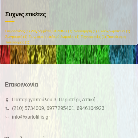
Συχνές ετικέτες
Γυψοσανίδες
(1)
Διαγραμμίσεις PARKING
(1)
Διακόσμηση
(1)
Ελαιοχρωματισμοί
(1)
Ζωγραφική
(1)
Ζωγραφική παιδικού δωματίου
(1)
Τεχνοτροπίες
(1)
Τοποθέτηση
Ταπετσαρίας
(1)
Επικοινωνία
Παπαρηγοπούλου 3, Περιστέρι, Αττική
(210) 5734009, 6977295401, 6946104923
info@xartofillis.gr